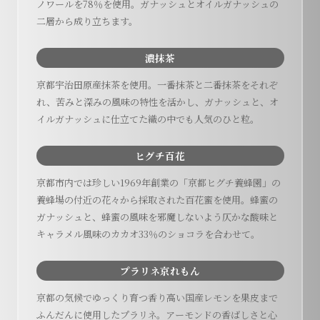
ノワールを78％を使用。ガナッシュとオイルガナッシュの
二層から成り立ちます。
濃抹茶
京都宇治田原産抹茶を使用。一番抹茶と二番抹茶をそれぞ
れ、苦みと深みの風味の特性を活かし、ガナッシュと、オ
イルガナッシュに仕立てた織の中でも人気のひと粒。
ヒグチ百花
京都市内では珍しい1969年創業の「京都ヒグチ養蜂園」の
養蜂場の付近の花々から採取された百花蜜を使用。蜂蜜の
ガナッシュと、蜂蜜の風味を邪魔しないよう仄かな酸味と
キャラメル風味のカカオ33％のショコラを合わせて。
プラリネ京れもん
京都の気候でゆっくり育つ香り高い国産レモンを果皮まで
ふんだんに使用したプラリネ。アーモンドの香ばしさと心