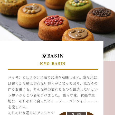
京BASIN
KYO BASIN
バッサンとはフランス語で盆地を意味します。京盆地に
は古くから数え切れない魅力がつまっており、私たちの
作るお菓子も、そんな魅力溢れるものを創造したいとい
う想いからこの名をつけました。 色々な味、食感の生
地に、それぞれに合ったガナッシュ・コンフィチュール
を流しこみ、
それぞれ８通りのディスクシ