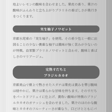
地よいレモンの酸味を合わせました。果皮の香り、果汁の
酸味がふんわりと立ち上がりプラリネの香ばしさが奥行き
をつくります。
実生柚子ノワゼット
京都水尾産の「実生柚子」を使用。その希少性と一般に出
回ることの少ない貴重な柚子は風味が強く苦みが少ないの
が特徴。自家製プラリネノワゼットと合わせ、酸味と香ば
しさのマリアージュ。
完熟すだちと
ブラジルカカオ
京都美山で樹上で熟させたスダチは果皮は黄みを帯び酸味
は穏やかに、果汁は柔らかな甘味を持ちます。そのすだち
をパートドフリュイに仕上げ、黄色い酸味が特徴のブラジ
ルカカオのガナッシュを合わせました。果汁のほのかな酸
味とカカオのフルーティーさが重なり、口どけとともにパ