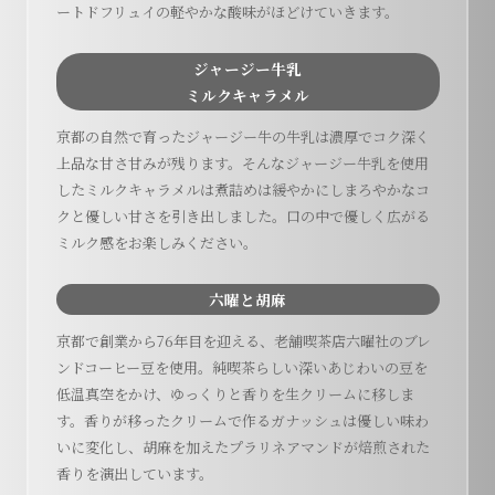
ートドフリュイの軽やかな酸味がほどけていきます。
ジャージー牛乳
ミルクキャラメル
京都の自然で育ったジャージー牛の牛乳は濃厚でコク深く
上品な甘さ甘みが残ります。そんなジャージー牛乳を使用
したミルクキャラメルは煮詰めは緩やかにしまろやかなコ
クと優しい甘さを引き出しました。口の中で優しく広がる
ミルク感をお楽しみください。
六曜と胡麻
京都で創業から76年目を迎える、老舗喫茶店六曜社のブレ
ンドコーヒー豆を使用。純喫茶らしい深いあじわいの豆を
低温真空をかけ、ゆっくりと香りを生クリームに移しま
す。香りが移ったクリームで作るガナッシュは優しい味わ
いに変化し、胡麻を加えたプラリネアマンドが焙煎された
香りを演出しています。