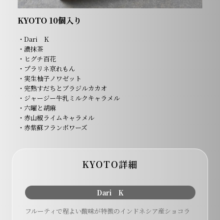
KYOTO 10個入り
・Dari K
・濃抹茶
・ヒグチ百花
・プラリネ京れもん
・実生柚子ノワゼット
・完熟すだちとブラジルカカオ
・ジャージー牛乳ミルクキャラメル
・六曜と胡麻
・赤山椒ライムキャラメル
・赤紫蘇フランボワーズ
KYOTO詳細
Dari K
フルーティで程よい酸味が特徴のインドネシア産ショコラ