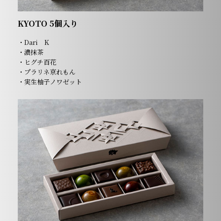
KYOTO 5個入り
・Dari K
・濃抹茶
・ヒグチ百花
・プラリネ京れもん
・実生柚子ノワゼット