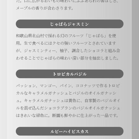
た。口に広がるおいもの味わいにぶぶあられの香ばしさ、
メープルの香りが合わさります。
じゃばらジャスミン
和歌山県北山村で採れる幻のフルーツ「じゃばら」を使
用。生で食べるにはクセの強いフルーツとされています
が、ジャスミンティー、柚子、調合したショコラと組み合
わせることでじゃばらの味わい深い部分を抽出しました。
トロピカルバジル
パッション、マンゴー、パイン、ココナッツで作るトロピ
カルなキャラメルガナッシュとバジルのオイルガナッシ
ュ。キャラメルガナッシュは黄色に、自家製のバジルオイ
ルを混ぜ込んだショコラブランのバジルオイルガナッシュ
はきれいな緑色に。断面も鮮やかに仕上がった一品です。
ルビーハイビスカス