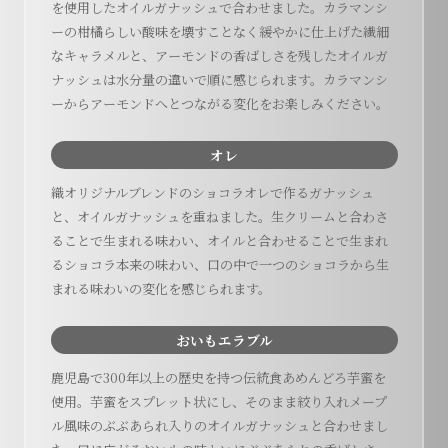
を使用したオイルガナッシュで合わせました。カラマンシ
ーの柑橘らしい酸味を壊すことなく緩やかに仕上げた繊細
なキャラメルと、アーモンドの香ばしさを残したオイルガ
ナッシュは水分量の違いで順に感じられます。カラマンシ
ーからアーモンドへとつながる変化をお楽しみください。
オレ
織オリジナルブレンドのショコラオレで作るガナッシュ
と、オイルガナッシュを重ねました。生クリームと合わさ
ることで生まれる味わい、オイルと合わせることで生まれ
るショコラ本来の味わい、口の中で一つのショコラから生
まれる味わいの変化を感じられます。
おいもエラブル
鹿児島で300年以上の歴史を持つ伝統食あめんどろ芋蜜を
使用。芋蜜をスプレット状にし、そのまま絞り入れメープ
ル風味のぶぶあられ入りのオイルガナッシュと合わせまし