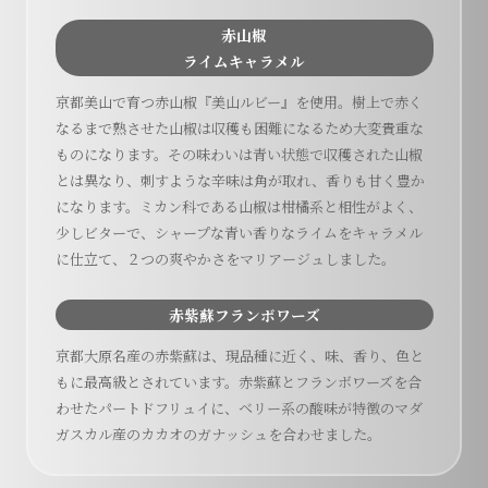
赤山椒
ライムキャラメル
京都美山で育つ赤山椒『美山ルビー』を使用。樹上で赤く
なるまで熟させた山椒は収穫も困難になるため大変貴重な
ものになります。その味わいは青い状態で収穫された山椒
とは異なり、刺すような辛味は角が取れ、香りも甘く豊か
になります。ミカン科である山椒は柑橘系と相性がよく、
少しビターで、シャープな青い香りなライムをキャラメル
に仕立て、２つの爽やかさをマリアージュしました。
赤紫蘇フランボワーズ
京都大原名産の赤紫蘇は、現品種に近く、味、香り、色と
もに最高級とされています。赤紫蘇とフランボワーズを合
わせたパートドフリュイに、ベリー系の酸味が特徴のマダ
ガスカル産のカカオのガナッシュを合わせました。