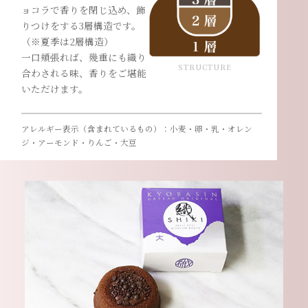
ョコラで香りを閉じ込め、飾
りつけをする3層構造です。
（※夏季は2層構造）
一口頬張れば、幾重にも織り
STRUCTURE
合わされる味、香りをご堪能
いただけます。
アレルギー表示（含まれているもの）：小麦・卵・乳・オレン
ジ・アーモンド・りんご・大豆